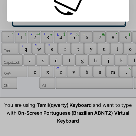
 " 
 ¹ 
 ! 
 ² 
 @ 
 ³ 
 # 
 £ 
 $ 
 ¢ 
 % 
 ¬ 
 ¨ 
 & 
 * 
 ( 
 ' 
 1 
 2 
 3 
 4 
 5 
 6 
 7 
 8 
 9 
 / 
 ? 
 ° 
 q 
 w 
 e 
 r 
 t 
 y 
 u 
 i 
 o 
 a 
 s 
 d 
 f 
 g 
 h 
 j 
 k 
 l
 ₢ 
 < 
 z 
 x 
 c 
 v 
 b 
 n 
 m 
 , 
You are using
Tamil(qwerty) Keyboard
and want to type
with
On-Screen Portuguese (Brazilian ABNT2) Virtual
Keyboard