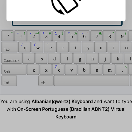
 " 
 ¹ 
 ! 
 ² 
 @ 
 ³ 
 # 
 £ 
 $ 
 ¢ 
 % 
 ¬ 
 ¨ 
 & 
 * 
 ( 
 ' 
 1 
 2 
 3 
 4 
 5 
 6 
 7 
 8 
 9 
 / 
 ? 
 ° 
 q 
 w 
 e 
 r 
 t 
 y 
 u 
 i 
 o 
 a 
 s 
 d 
 f 
 g 
 h 
 j 
 k 
 l
 ₢ 
 < 
 z 
 x 
 c 
 v 
 b 
 n 
 m 
 , 
You are using
Albanian(qwertz) Keyboard
and want to type
with
On-Screen Portuguese (Brazilian ABNT2) Virtual
Keyboard