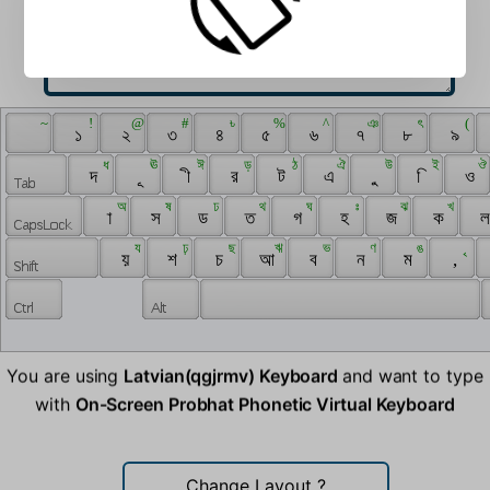
 ~ 
 ! 
 @ 
 # 
 ৳ 
 % 
 ^ 
 ঞ 
 ৎ 
 ( 
 ‍ 
 ১ 
 ২ 
 ৩ 
 ৪ 
 ৫ 
 ৬ 
 ৭ 
 ৮ 
 ৯ 
 ধ 
 ঊ 
 ঈ 
 ড় 
 ঠ 
 ঐ 
 উ 
 ই 
 ঔ 
 দ 
 ূ 
 ী 
 র 
 ট 
 এ 
 ু 
 ি 
 ও 
 অ 
 ষ 
 ঢ 
 থ 
 ঘ 
 ঃ 
 ঝ 
 খ 
 া 
 স 
 ড 
 ত 
 গ 
 হ 
 জ 
 ক 
 ল
 য 
 ঢ় 
 ছ 
 ঋ 
 ভ 
 ণ 
 ঙ 
 ৃ 
 য় 
 শ 
 চ 
 আ 
 ব 
 ন 
 ম 
 , 
You are using
Latvian(qgjrmv) Keyboard
and want to type
with
On-Screen Probhat Phonetic Virtual Keyboard
Change Layout
?