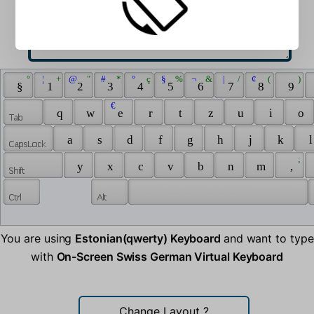
 ° 
 ¦ 
 + 
 @ 
 " 
 # 
 * 
 ° 
 ç 
 § 
 % 
 ¬ 
 & 
 | 
 / 
 ¢ 
 ( 
 ) 
 § 
 1 
 2 
 3 
 4 
 5 
 6 
 7 
 8 
 9 
 € 
 q 
 w 
 e 
 r 
 t 
 z 
 u 
 i 
 o 
 a 
 s 
 d 
 f 
 g 
 h 
 j 
 k 
 l
 ; 
 y 
 x 
 c 
 v 
 b 
 n 
 m 
 , 
You are using
Estonian(qwerty) Keyboard
and want to type
with
On-Screen Swiss German Virtual Keyboard
Change Layout
?