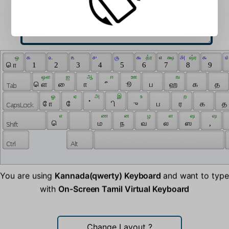
 ஒ 
 ௧ 
 ௨ 
 ௩ 
 ௪ 
 ௫ 
 ௬ 
 த்ர 
 ௭ 
 க்ஷ 
 ௮ 
 ஷ்ர 
 ௯ 
 ௰
 ொ 
 1 
 2 
 3 
 4 
 5 
 6 
 7 
 8 
 9 
 ஔ 
 ஐ 
 ஆ 
 ஈ 
 ஊ 
 ங 
 ௌ 
 ை 
 ா 
 ீ 
 ூ 
 ப 
 ஹ 
 க 
 த 
 ஓ 
 ஏ 
 அ 
 இ 
 உ 
 ற 
 ோ 
 ே 
 ் 
 ி 
 ு 
 ப 
 ர 
 க 
 த 
 எ 
 ண 
 ன 
 ழ 
 ள 
 ஷ 
 ஷ 
 ெ 
 ம 
 ந 
 வ 
 ல 
 ஸ 
 , 
You are using
Kannada(qwerty) Keyboard
and want to type
with
On-Screen Tamil Virtual Keyboard
Change Layout
?