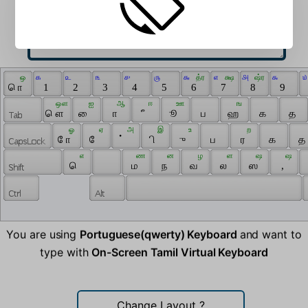
 ஒ 
 ௧ 
 ௨ 
 ௩ 
 ௪ 
 ௫ 
 ௬ 
 த்ர 
 ௭ 
 க்ஷ 
 ௮ 
 ஷ்ர 
 ௯ 
 ௰
 ொ 
 1 
 2 
 3 
 4 
 5 
 6 
 7 
 8 
 9 
 ஔ 
 ஐ 
 ஆ 
 ஈ 
 ஊ 
 ங 
 ௌ 
 ை 
 ா 
 ீ 
 ூ 
 ப 
 ஹ 
 க 
 த 
 ஓ 
 ஏ 
 அ 
 இ 
 உ 
 ற 
 ோ 
 ே 
 ் 
 ி 
 ு 
 ப 
 ர 
 க 
 த 
 எ 
 ண 
 ன 
 ழ 
 ள 
 ஷ 
 ஷ 
 ெ 
 ம 
 ந 
 வ 
 ல 
 ஸ 
 , 
You are using
Portuguese(qwerty) Keyboard
and want to
type with
On-Screen Tamil Virtual Keyboard
Change Layout
?