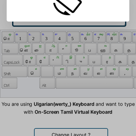
 ஒ 
 ௧ 
 ௨ 
 ௩ 
 ௪ 
 ௫ 
 ௬ 
 த்ர 
 ௭ 
 க்ஷ 
 ௮ 
 ஷ்ர 
 ௯ 
 ௰
 ொ 
 1 
 2 
 3 
 4 
 5 
 6 
 7 
 8 
 9 
 ஔ 
 ஐ 
 ஆ 
 ஈ 
 ஊ 
 ங 
 ௌ 
 ை 
 ா 
 ீ 
 ூ 
 ப 
 ஹ 
 க 
 த 
 ஓ 
 ஏ 
 அ 
 இ 
 உ 
 ற 
 ோ 
 ே 
 ் 
 ி 
 ு 
 ப 
 ர 
 க 
 த 
 எ 
 ண 
 ன 
 ழ 
 ள 
 ஷ 
 ஷ 
 ெ 
 ம 
 ந 
 வ 
 ல 
 ஸ 
 , 
You are using
Ulgarian(werty_) Keyboard
and want to type
with
On-Screen Tamil Virtual Keyboard
Change Layout
?