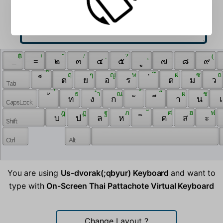
 ฿ 
 + 
 " 
 / 
 , 
 ? 
 ุ 
 _ 
 . 
 ( 
 _ 
 = 
 ๒ 
 ๓ 
 ๔ 
 ๕ 
 ู 
 ๗ 
 ๘ 
 ๙ 
 ๊ 
 ฤ 
 ๆ 
 ญ 
 ษ 
 ึ 
 ฝ 
 ซ 
 ถ 
 ็ 
 ต 
 ย 
 อ 
 ร 
 ่ 
 ด 
 ม 
 ว 
 ๋ 
 ธ 
 ำ 
 ณ 
 ์ 
 ื 
 ผ 
 ช 
 ้ 
 ท 
 ง 
 ก 
 ั 
 ี 
 า 
 น 
 เ
 ฎ 
 ฏ 
 ฐ 
 ภ 
 ั 
 ศ 
 ฮ 
 ฟ 
 บ 
 ป 
 ล 
 ห 
 ิ 
 ค 
 ส 
 ะ 
You are using
Us-dvorak(;qbyur) Keyboard
and want to
type with
On-Screen Thai Pattachote Virtual Keyboard
Change Layout
?