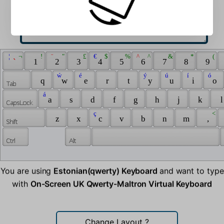
 ¦ 
 ¬ 
 ! 
 ¨ 
 " 
 £ 
 € 
 $ 
 % 
 ^ 
 ^ 
 & 
 * 
 ( 
 ` 
 1 
 2 
 3 
 4 
 5 
 6 
 7 
 8 
 9 
 ẃ 
 é 
 ý 
 ú 
 í 
 ó 
 q 
 w 
 e 
 r 
 t 
 y 
 u 
 i 
 o 
 á 
 a 
 s 
 d 
 f 
 g 
 h 
 j 
 k 
 l
 ç 
 < 
 z 
 x 
 c 
 v 
 b 
 n 
 m 
 , 
You are using
Estonian(qwerty) Keyboard
and want to type
with
On-Screen UK Qwerty-Maltron Virtual Keyboard
Change Layout
?