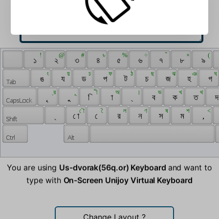
 ‍ 
 ! 
 @ 
 # 
 ৳ 
 % 
 ÷ 
 ঁ 
 × 
 ( 
 ‌ 
 ১ 
 ২ 
 ৩ 
 ৪ 
 ৫ 
 ৬ 
 ৭ 
 ৮ 
 ৯ 
 ং 
 য় 
 ঢ 
 ফ 
 ঠ 
 ছ 
 ঝ 
 ঞ 
 ঘ 
 ঙ 
 য 
 ড 
 প 
 ট 
 চ 
 জ 
 হ 
 গ 
 ্র 
 ূ 
 ী 
 অ 
 । 
 ভ 
 খ 
 থ 
 ৃ 
 ু 
 ি 
 া 
 ্ 
 ব 
 ক 
 ত 
 দ
 ৌ 
 ৈ 
 ল 
 ণ 
 ষ 
 শ 
 < 
 ্ 
 ো 
 ে 
 র 
 ন 
 স 
 ম 
 , 
You are using
Us-dvorak(56q.or) Keyboard
and want to
type with
On-Screen Unijoy Virtual Keyboard
Change Layout
?