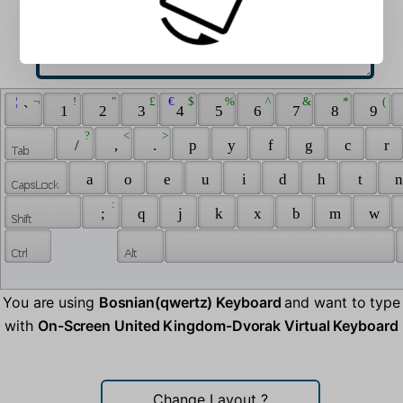
 ¦ 
 ¬ 
 ! 
 " 
 £ 
 € 
 $ 
 % 
 ^ 
 & 
 * 
 ( 
 ` 
 1 
 2 
 3 
 4 
 5 
 6 
 7 
 8 
 9 
 ? 
 < 
 > 
 / 
 , 
 . 
 p 
 y 
 f 
 g 
 c 
 r 
 a 
 o 
 e 
 u 
 i 
 d 
 h 
 t 
 n
 : 
 ; 
 q 
 j 
 k 
 x 
 b 
 m 
 w 
You are using
Bosnian(qwertz) Keyboard
and want to type
with
On-Screen United Kingdom-Dvorak Virtual Keyboard
Change Layout
?