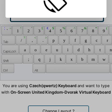
 ¦ 
 ¬ 
 ! 
 " 
 £ 
 € 
 $ 
 % 
 ^ 
 & 
 * 
 ( 
 ` 
 1 
 2 
 3 
 4 
 5 
 6 
 7 
 8 
 9 
 ? 
 < 
 > 
 / 
 , 
 . 
 p 
 y 
 f 
 g 
 c 
 r 
 a 
 o 
 e 
 u 
 i 
 d 
 h 
 t 
 n
 : 
 ; 
 q 
 j 
 k 
 x 
 b 
 m 
 w 
You are using
Czech(qwertz) Keyboard
and want to type
with
On-Screen United Kingdom-Dvorak Virtual Keyboard
Change Layout
?