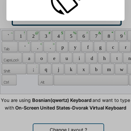
 ~ 
 ! 
 @ 
 # 
 $ 
 % 
 ^ 
 & 
 * 
 ( 
 ` 
 1 
 2 
 3 
 4 
 5 
 6 
 7 
 8 
 9 
 " 
 < 
 > 
 ' 
 , 
 . 
 p 
 y 
 f 
 g 
 c 
 r 
 a 
 o 
 e 
 u 
 i 
 d 
 h 
 t 
 n
 : 
 ; 
 q 
 j 
 k 
 x 
 b 
 m 
 w 
You are using
Bosnian(qwertz) Keyboard
and want to type
with
On-Screen United States-Dvorak Virtual Keyboard
Change Layout
?