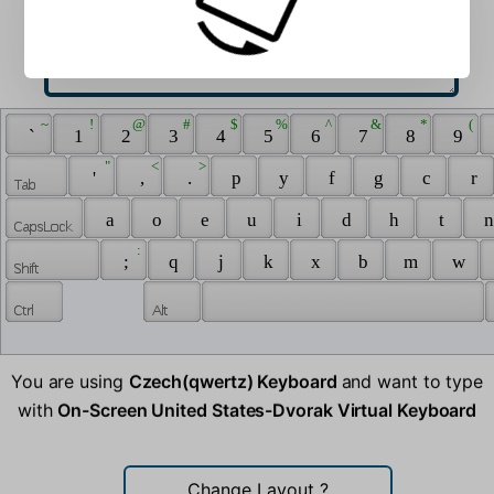
 ~ 
 ! 
 @ 
 # 
 $ 
 % 
 ^ 
 & 
 * 
 ( 
 ` 
 1 
 2 
 3 
 4 
 5 
 6 
 7 
 8 
 9 
 " 
 < 
 > 
 ' 
 , 
 . 
 p 
 y 
 f 
 g 
 c 
 r 
 a 
 o 
 e 
 u 
 i 
 d 
 h 
 t 
 n
 : 
 ; 
 q 
 j 
 k 
 x 
 b 
 m 
 w 
You are using
Czech(qwertz) Keyboard
and want to type
with
On-Screen United States-Dvorak Virtual Keyboard
Change Layout
?