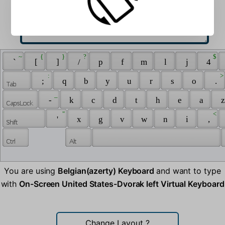
 ~ 
 { 
 } 
 ? 
 $ 
 ` 
 [ 
 ] 
 / 
 p 
 f 
 m 
 l 
 j 
 4 
 : 
 > 
 ; 
 q 
 b 
 y 
 u 
 r 
 s 
 o 
 . 
 _ 
 - 
 k 
 c 
 d 
 t 
 h 
 e 
 a 
 z
 " 
 < 
 ' 
 x 
 g 
 v 
 w 
 n 
 i 
 , 
You are using
Belgian(azerty) Keyboard
and want to type
with
On-Screen United States-Dvorak left Virtual Keyboard
Change Layout
?