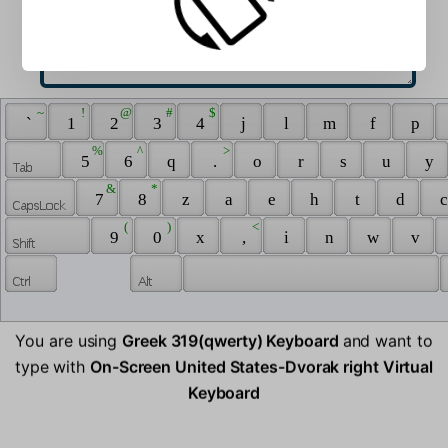
 ~ 
 ! 
 @ 
 # 
 $ 
 ` 
 1 
 2 
 3 
 4 
 j 
 l 
 m 
 f 
 p 
 % 
 ^ 
 > 
 5 
 6 
 q 
 . 
 o 
 r 
 s 
 u 
 y 
 & 
 * 
 7 
 8 
 z 
 a 
 e 
 h 
 t 
 d 
 c
 ( 
 ) 
 < 
 9 
 0 
 x 
 , 
 i 
 n 
 w 
 v 
You are using
Greek 319(qwerty) Keyboard
and want to
type with
On-Screen United States-Dvorak right Virtual
Keyboard