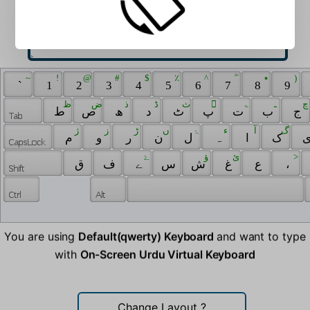
 ~ 
 ! 
 @ 
 # 
 $ 
 ٪ 
 ^ 
 ۖ 
 ٭ 
 ) 
 ` 
 1 
 2 
 3 
 4 
 5 
 6 
 7 
 8 
 9 
 ظ 
 ض 
 ذ 
 ڈ 
 ث 
 ّ 
 ۃ 
 ـ 
 چ 
 ج 
 ب 
 ت 
 پ 
 ٹ 
 د 
 ھ 
 ص 
 ط 
 گ 
 آ 
 ء 
 ۂ 
 ں 
 ڑ 
 ز 
 ژ 
 ک 
 ا 
 ہ 
 ل 
 ن 
 ر 
 و 
 م 
 ‍ 
 ‌ 
 ۓ 
 ‎ 
 ؤ 
 ئ 
 ‏ 
 > 
 ق 
 ف 
 ے 
 س 
 ش 
 غ 
 ع 
 ، 
You are using
Default(qwerty) Keyboard
and want to type
with
On-Screen Urdu Virtual Keyboard
Change Layout
?