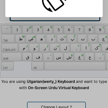
 ~ 
 ! 
 @ 
 # 
 $ 
 ٪ 
 ^ 
 ۖ 
 ٭ 
 ) 
 ` 
 1 
 2 
 3 
 4 
 5 
 6 
 7 
 8 
 9 
 ظ 
 ض 
 ذ 
 ڈ 
 ث 
 ّ 
 ۃ 
 ـ 
 چ 
 ج 
 ب 
 ت 
 پ 
 ٹ 
 د 
 ھ 
 ص 
 ط 
 گ 
 آ 
 ء 
 ۂ 
 ں 
 ڑ 
 ز 
 ژ 
 ک 
 ا 
 ہ 
 ل 
 ن 
 ر 
 و 
 م 
 ‍ 
 ‌ 
 ۓ 
 ‎ 
 ؤ 
 ئ 
 ‏ 
 > 
 ق 
 ف 
 ے 
 س 
 ش 
 غ 
 ع 
 ، 
You are using
Ulgarian(werty_) Keyboard
and want to type
with
On-Screen Urdu Virtual Keyboard
Change Layout
?