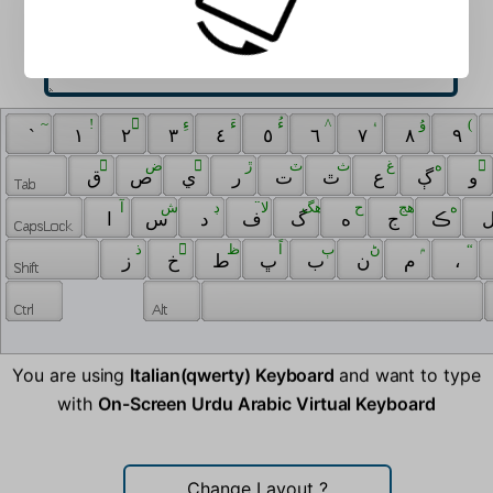
 ~ 
 ! 
 ٰ 
 ءِ 
 ءَ 
 ءُ 
 ^ 
 ۽ 
 ﯗ 
 ( 
 ` 
 ١ 
 ٢ 
 ٣ 
 ٤ 
 ٥ 
 ٦ 
 ٧ 
 ٨ 
 ٩ 
 َ 
 ض 
 ِ 
 ڙ 
 ٽ 
 ث 
 غ 
 ه 
 ُ 
 و 
 ڳ 
 ع 
 ٿ 
 ت 
 ر 
 ي 
 ص 
 ق 
 ه 
 هج 
 ح 
 هگ 
 لا̈ 
 ڊ 
 ش 
 آ 
 ڪ 
 ج 
 ه 
 گ 
 ف 
 د 
 س 
 ا 
 ذ 
 ّ 
 ظ 
 اً 
 ٻ 
 ڻ 
 ۾ 
 “ 
 ز 
 خ 
 ط 
 ڀ 
 ب 
 ن 
 م 
 ، 
You are using
Italian(qwerty) Keyboard
and want to type
with
On-Screen Urdu Arabic Virtual Keyboard
Change Layout
?