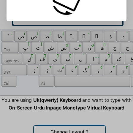
 ؛ 
 ( 
 ) 
 [ 
 ] 
 - 
 ‘ 
 ’ 
 ٗ 
 ض 
 ص 
 ظ 
 ط 
 ً 
 ٰ 
 ٓ 
 ذ 
 د 
 آ 
 أ 
 ئ 
 ؤ 
 ي 
 ٌ 
 چ 
 ج 
 ھ 
 ن 
 ت 
 س 
 ش 
 ٹ 
 پ 
 ّ 
 ِ 
 ٍ 
 ُ 
 ؑ 
 ؁ 
 ْ 
 ؐ 
 ک 
 م 
 ا 
 ل 
 ب 
 ی 
 ف 
 ق 
 ۰ 
 ۹ 
 ۸ 
 ۷ 
 ۶ 
 ۵ 
 ۴ 
 ۳ 
 و 
 ر 
 ز 
 گ 
 ء 
 ث 
 ڑ 
 ژ 
You are using
Uk(qwerty) Keyboard
and want to type with
On-Screen Urdu Inpage Monotype Virtual Keyboard
Change Layout
?