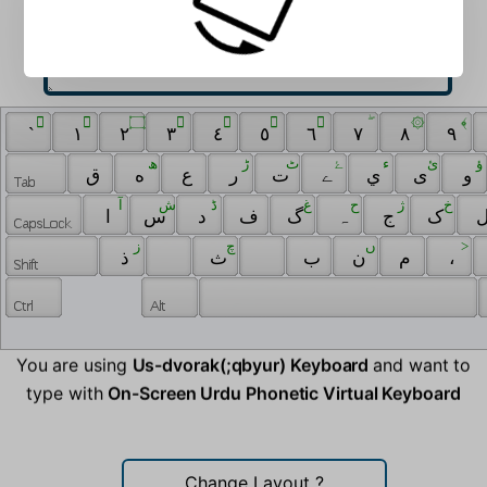
 ٓ 
 ٰ 
 ۝ 
 َ 
 ِ 
 ُ 
 ّ 
 ۖ 
 ۞ 
 ﴾ 
 ` 
 ١ 
 ٢ 
 ٣ 
 ٤ 
 ٥ 
 ٦ 
 ٧ 
 ٨ 
 ٩ 
 ؤ 
 ئ 
 ﺀ 
 ۓ 
 ٹ 
 ڑ 
 ھ 
 و 
 ی 
 ي 
 ے 
 ت 
 ر 
 ع 
 ه 
 ق 
 خ 
 ژ 
 ح 
 غ 
 ڈ 
 ش 
 آ 
 ک 
 ج 
 ہ 
 گ 
 ف 
 د 
 س 
 ا 
 ز 
 ‌ 
 چ 
 ں 
 > 
 ذ 
 ‍ 
 ث 
 ب 
 ن 
 م 
 ، 
You are using
Us-dvorak(;qbyur) Keyboard
and want to
type with
On-Screen Urdu Phonetic Virtual Keyboard
Change Layout
?