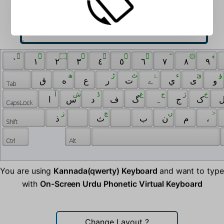
 ٓ 
 ٰ 
 ۝ 
 َ 
 ِ 
 ُ 
 ّ 
 ۖ 
 ۞ 
 ﴾ 
 ` 
 ١ 
 ٢ 
 ٣ 
 ٤ 
 ٥ 
 ٦ 
 ٧ 
 ٨ 
 ٩ 
 ؤ 
 ئ 
 ﺀ 
 ۓ 
 ٹ 
 ڑ 
 ھ 
 و 
 ی 
 ي 
 ے 
 ت 
 ر 
 ع 
 ه 
 ق 
 خ 
 ژ 
 ح 
 غ 
 ڈ 
 ش 
 آ 
 ک 
 ج 
 ہ 
 گ 
 ف 
 د 
 س 
 ا 
 ز 
 ‌ 
 چ 
 ں 
 > 
 ذ 
 ‍ 
 ث 
 ب 
 ن 
 م 
 ، 
You are using
Kannada(qwerty) Keyboard
and want to type
with
On-Screen Urdu Phonetic Virtual Keyboard
Change Layout
?