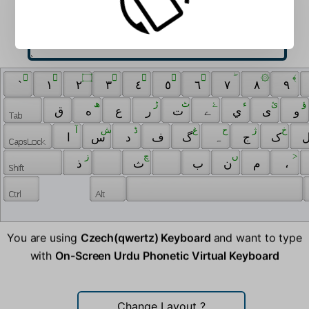
 ٓ 
 ٰ 
 ۝ 
 َ 
 ِ 
 ُ 
 ّ 
 ۖ 
 ۞ 
 ﴾ 
 ` 
 ١ 
 ٢ 
 ٣ 
 ٤ 
 ٥ 
 ٦ 
 ٧ 
 ٨ 
 ٩ 
 ؤ 
 ئ 
 ﺀ 
 ۓ 
 ٹ 
 ڑ 
 ھ 
 و 
 ی 
 ي 
 ے 
 ت 
 ر 
 ع 
 ه 
 ق 
 خ 
 ژ 
 ح 
 غ 
 ڈ 
 ش 
 آ 
 ک 
 ج 
 ہ 
 گ 
 ف 
 د 
 س 
 ا 
 ز 
 ‌ 
 چ 
 ں 
 > 
 ذ 
 ‍ 
 ث 
 ب 
 ن 
 م 
 ، 
You are using
Czech(qwertz) Keyboard
and want to type
with
On-Screen Urdu Phonetic Virtual Keyboard
Change Layout
?