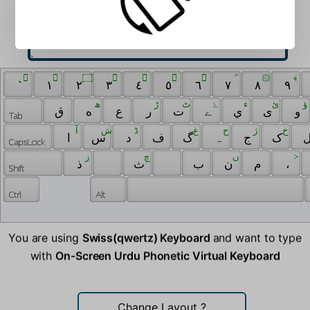
 ٓ 
 ٰ 
 ۝ 
 َ 
 ِ 
 ُ 
 ّ 
 ۖ 
 ۞ 
 ﴾ 
 ` 
 ١ 
 ٢ 
 ٣ 
 ٤ 
 ٥ 
 ٦ 
 ٧ 
 ٨ 
 ٩ 
 ؤ 
 ئ 
 ﺀ 
 ۓ 
 ٹ 
 ڑ 
 ھ 
 و 
 ی 
 ي 
 ے 
 ت 
 ر 
 ع 
 ه 
 ق 
 خ 
 ژ 
 ح 
 غ 
 ڈ 
 ش 
 آ 
 ک 
 ج 
 ہ 
 گ 
 ف 
 د 
 س 
 ا 
 ز 
 ‌ 
 چ 
 ں 
 > 
 ذ 
 ‍ 
 ث 
 ب 
 ن 
 م 
 ، 
You are using
Swiss(qwertz) Keyboard
and want to type
with
On-Screen Urdu Phonetic Virtual Keyboard
Change Layout
?