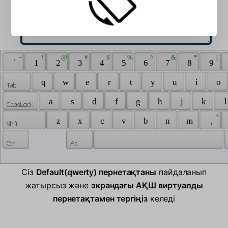
 ~ 
 ! 
 @ 
 # 
 $ 
 % 
 ^ 
 & 
 * 
 ( 
 ` 
 1 
 2 
 3 
 4 
 5 
 6 
 7 
 8 
 9 
 q 
 w 
 e 
 r 
 t 
 y 
 u 
 i 
 o 
 a 
 s 
 d 
 f 
 g 
 h 
 j 
 k 
 l
 < 
 z 
 x 
 c 
 v 
 b 
 n 
 m 
 , 
Сіз
Default(qwerty) пернетақтаны
пайдаланып
жатырсыз және
экрандағы АҚШ виртуалды
пернетақтамен тергіңіз
келеді