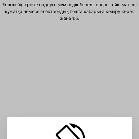
белгілі бір өрісте өңдеуге мүмкіндік береді, содан кейін мәтінді
құжатқа немесе электрондық пошта хабарына көшіру керек
және т.б.
Жолаққа АҚШ таңбаны теріңіз: