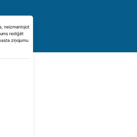
es, neizmantojot
 jums rediģēt
-pasta ziņojumu