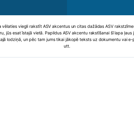
Ja vēlaties viegli rakstīt ASV akcentus un citas dažādas ASV rakstzīm
u, jūs esat īstajā vietā. Papildus ASV akcentu rakstīšanai šī lapa ļaus
ajā lodziņā, un pēc tam jums tikai jākopē teksts uz dokumentu vai e
utt.