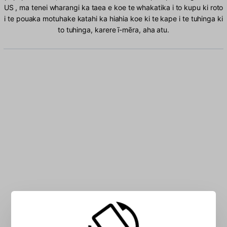
US , ma tenei wharangi ka taea e koe te whakatika i to kupu ki roto
i te pouaka motuhake katahi ka hiahia koe ki te kape i te tuhinga ki
to tuhinga, karere ī-mēra, aha atu.
Patohia nga tohu US ki te pouaka: