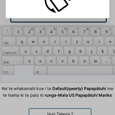
 ~ 
 ! 
 @ 
 # 
 $ 
 % 
 ^ 
 & 
 * 
 ( 
 ` 
 1 
 2 
 3 
 4 
 5 
 6 
 7 
 8 
 9 
 q 
 w 
 e 
 r 
 t 
 y 
 u 
 i 
 o 
 a 
 s 
 d 
 f 
 g 
 h 
 j 
 k 
 l
 < 
 z 
 x 
 c 
 v 
 b 
 n 
 m 
 , 
Kei te whakamahi koe i te
Default(qwerty) Papapātuhi
me
te hiahia ki te pato ki
runga-Mata US Papapātuhi Mariko
Huri Tahora
?