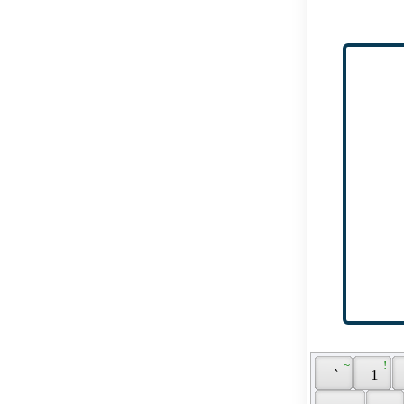
 ~ 
 ! 
 ` 
 1 