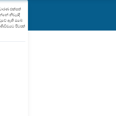
චාරණ එක්සත්
න්නේ නිවැරදි
ටුවේ ඇති ඔබේ
ණිවිඩයට පිටපත්