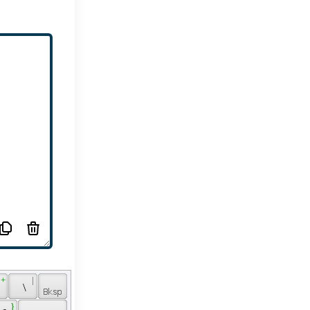
 + 
 | 
 
 \ 
 } 