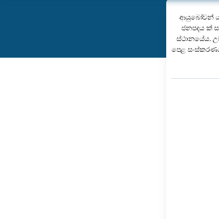
ආයුබෝවන් ය
ජනපදය ක් සහ
ස්ථානයේය. උ
පෙළ සංස්කරණය 