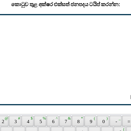
කොටුව තුළ අක්ෂර එක්සත් ජනපදය ටයිප් කරන්න:
 @ 
 # 
 $ 
 % 
 ^ 
 & 
 * 
 ( 
 ) 
 _ 
 2 
 3 
 4 
 5 
 6 
 7 
 8 
 9 
 0 
 - 
 =
 { 