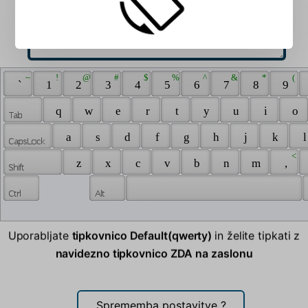
 ~ 
 ! 
 @ 
 # 
 $ 
 % 
 ^ 
 & 
 * 
 ( 
 ` 
 1 
 2 
 3 
 4 
 5 
 6 
 7 
 8 
 9 
 q 
 w 
 e 
 r 
 t 
 y 
 u 
 i 
 o 
 a 
 s 
 d 
 f 
 g 
 h 
 j 
 k 
 l
 < 
 z 
 x 
 c 
 v 
 b 
 n 
 m 
 , 
Uporabljate
tipkovnico Default(qwerty)
in želite tipkati z
navidezno tipkovnico ZDA na zaslonu
Sprememba postavitve
?