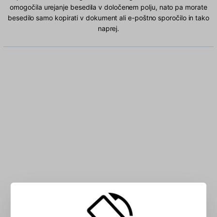
omogočila urejanje besedila v določenem polju, nato pa morate
besedilo samo kopirati v dokument ali e-poštno sporočilo in tako
naprej.
V polje vnesite ZDA znakov: